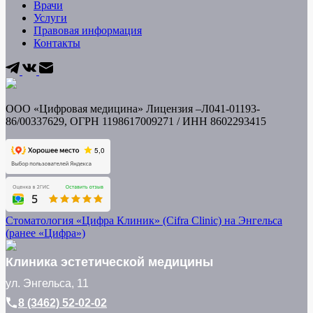
Врачи
Услуги
Правовая информация
Контакты
ООО «Цифровая медицина» Лицензия –Л041-01193-
86/00337629, ОГРН 1198617009271 / ИНН
8602293415
Стоматология «Цифра Клиник» (Cifra Clinic) на Энгельса
(ранее «Цифра»)
Клиника эстетической медицины
ул. Энгельса, 11
8 (3462) 52-02-02