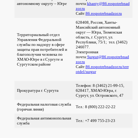
автономному округу – Югре
почта:
khanty@86.rospotrebnad
zor.ru
Сайт:
86.rospotrebnadzor.ru
628408, Россия, Ханты-
Мансийский автономный
округ — Югра, Тюменская
Территориальный отдел
область, г. Сургут, ул.
Управления Федеральной
Республики, 75/1; тел. (3462)
службы по надзору в сфере
246077.
защиты прав потребителей и
Электронная
благополучия человека по
почта:
Surgut@86.rospotrebnad
ХМАО-Югре в г.Сургуте и
zor.ru
Сургутском районе
Сайт:
86.rospotrebnadzor.ru/terr
otdel/surgur
Телефон: 8 (3462) 21-99-15,
Прокуратура г. Сургута
628417, ХМАО-Югра, г.
Сургут, ул. Островского, 47
Федеральная налоговая служба
Тел.: 8 (800) 222-22-22
(горячая линяя)
Федеральная антимонопольная
Тел.: +7 499 755-23-23
служба