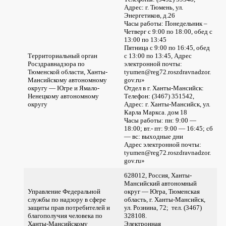
Адрес: г. Тюмень, ул.
Энергетиков, д.26
Часы работы: Понедельник –
Четверг с 9:00 по 18:00, обед с
13:00 по 13:45
Пятница с 9:00 по 16:45, обед
Территориальный орган
с 13:00 по 13:45, Адрес
Росздравнадзора по
электронной почты:
Тюменской области, Ханты-
tyumen@reg72.roszdravnadzor.
Мансийскому автономному
gov.ru»
округу — Югре и Ямало-
Отдел в г. Ханты-Мансийск:
Ненецкому автономному
Телефон: (3467) 351542,
округу
Адрес: г. Ханты-Мансийск, ул.
Карла Маркса. дом 18
Часы работы: пн: 9:00 —
18:00; вт.- пт: 9:00 — 16:45; сб
— вс: выходные дни
Адрес электронной почты:
tyumen@reg72.roszdravnadzor.
gov.ru»
628012, Россия, Ханты-
Мансийский автономный
Управление Федеральной
округ — Югра, Тюменская
службы по надзору в сфере
область, г. Ханты-Мансийск,
защиты прав потребителей и
ул. Рознина, 72; тел. (3467)
благополучия человека по
328108.
Ханты-Мансийскому
Электронная