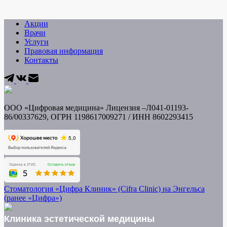
Акции
Врачи
Услуги
Правовая информация
Контакты
ООО «Цифровая медицина» Лицензия –Л041-01193-
86/00337629, ОГРН 1198617009271 / ИНН
8602293415
Стоматология «Цифра Клиник» (Cifra Clinic) на Энгельса
(ранее «Цифра»)
Клиника эстетической медицины