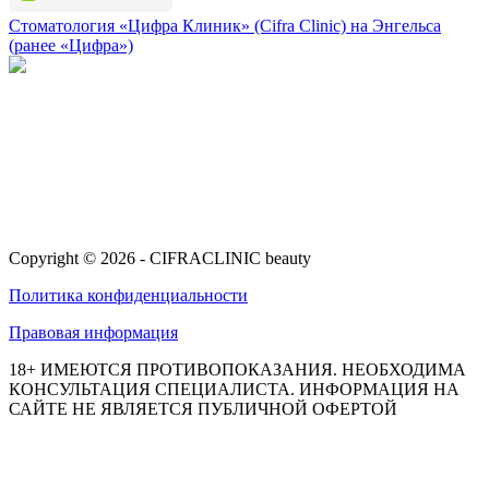
Стоматология «Цифра Клиник» (Cifra Clinic) на Энгельса
(ранее «Цифра»)
Клиника эстетической медицины
ул. Энгельса, 11
8 (3462) 52-02-02
Записаться на приём
Copyright © 2026 - CIFRACLINIC beauty
Политика конфиденциальности
Правовая информация
18+ ИМЕЮТСЯ ПРОТИВОПОКАЗАНИЯ. НЕОБХОДИМА
КОНСУЛЬТАЦИЯ СПЕЦИАЛИСТА. ИНФОРМАЦИЯ НА
САЙТЕ НЕ ЯВЛЯЕТСЯ ПУБЛИЧНОЙ ОФЕРТОЙ