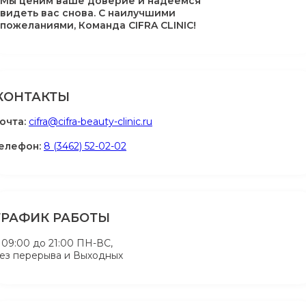
Мы ценим ваше доверие и надеемся
видеть вас снова.
С наилучшими
пожеланиями, Команда CIFRA CLINIC!
КОНТАКТЫ
очта:
cifra@cifra-beauty-clinic.ru
елефон:
8 (3462) 52-02-02
ГРАФИК РАБОТЫ
 09:00 до 21:00 ПН-ВС,
ез перерыва и Выходных