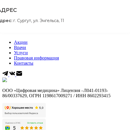
АДРЕС
дрес:
г. Сургут, ул. Энгельса, 11
Акции
Врачи
Услуги
Правовая информация
Контакты
ООО «Цифровая медицина» Лицензия –Л041-01193-
86/00337629, ОГРН 1198617009271 / ИНН
8602293415