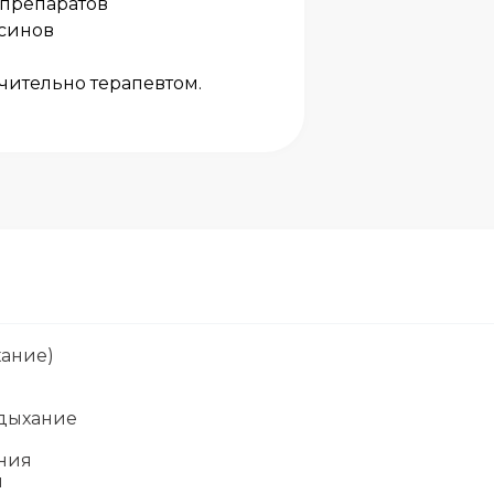
 препаратов
ксинов
чительно терапевтом.
хание)
 дыхание
ения
й