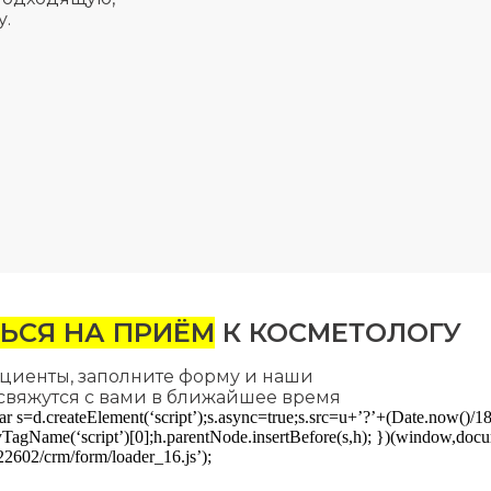
у.
ЬСЯ НА ПРИЁМ
К КОСМЕТОЛОГУ
циенты, заполните форму и наши
свяжутся с вами в ближайшее время
ar s=d.createElement(‘script’);s.async=true;s.src=u+’?’+(Date.now()/1
agName(‘script’)[0];h.parentNode.insertBefore(s,h); })(window,docum
22602/crm/form/loader_16.js’);