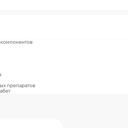
 компонентов
я
ых препаратов
абет