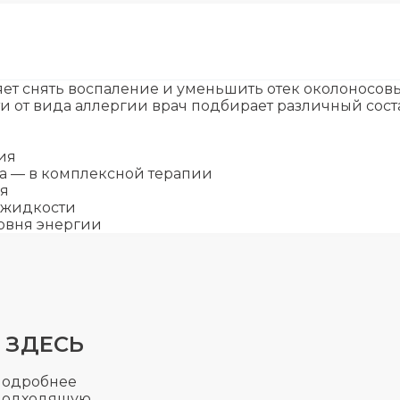
ет снять воспаление и уменьшить отек околоносов
и от вида аллергии врач подбирает различный сос
ия
та — в комплексной терапии
ия
 жидкости
ровня энергии
 ЗДЕСЬ
подробнее
подходящую,