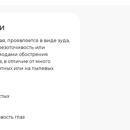
И
я, проявляется в виде зуда,
лезоточивость или
иодами обострения
 в отличие от много
отных или на пылевых
стых
вость глаз