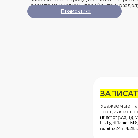
нажмите на кнопку и перейдите к раздел
Прайс-лист
ЗАПИСАТ
Уважаемые па
специалисты 
(function(w,d,u){ v
h=d.getElementsByT
ru.bitrix24.ru/b283