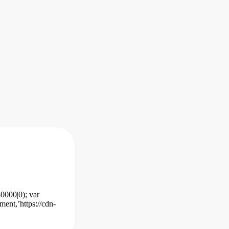
80000|0); var
ent,’https://cdn-