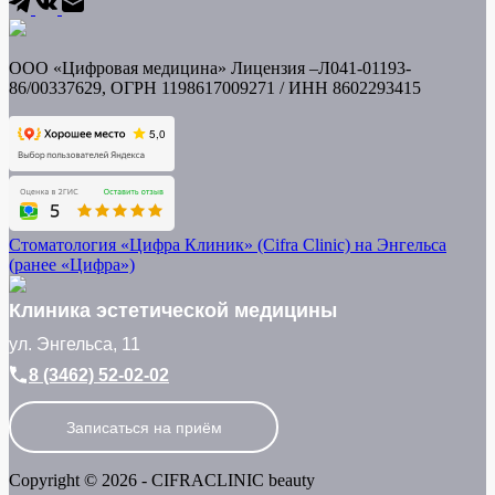
ООО «Цифровая медицина» Лицензия –Л041-01193-
86/00337629, ОГРН 1198617009271 / ИНН
8602293415
Стоматология «Цифра Клиник» (Cifra Clinic) на Энгельса
(ранее «Цифра»)
Клиника эстетической медицины
ул. Энгельса, 11
8 (3462) 52-02-02
Записаться на приём
Copyright © 2026 - CIFRACLINIC beauty