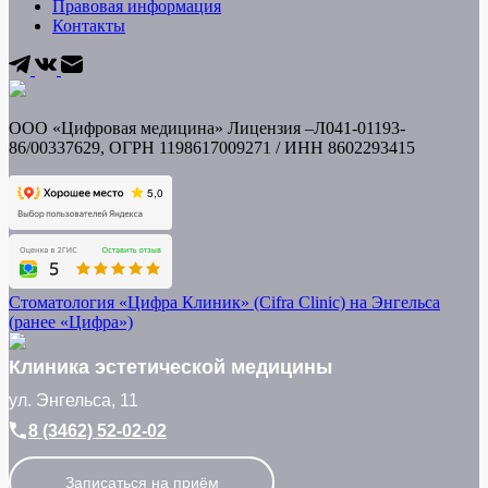
Правовая информация
Контакты
ООО «Цифровая медицина» Лицензия –Л041-01193-
86/00337629, ОГРН 1198617009271 / ИНН
8602293415
Стоматология «Цифра Клиник» (Cifra Clinic) на Энгельса
(ранее «Цифра»)
Клиника эстетической медицины
ул. Энгельса, 11
8 (3462) 52-02-02
Записаться на приём