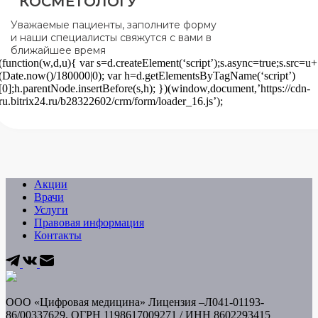
КОСМЕТОЛОГУ
Уважаемые пациенты, заполните форму
и наши специалисты свяжутся с вами в
ближайшее время
(function(w,d,u){ var s=d.createElement(‘script’);s.async=true;s.src=u+
(Date.now()/180000|0); var h=d.getElementsByTagName(‘script’)
[0];h.parentNode.insertBefore(s,h); })(window,document,’https://cdn-
ru.bitrix24.ru/b28322602/crm/form/loader_16.js’);
Акции
Врачи
Услуги
Правовая информация
Контакты
ООО «Цифровая медицина» Лицензия –Л041-01193-
86/00337629, ОГРН 1198617009271 / ИНН
8602293415